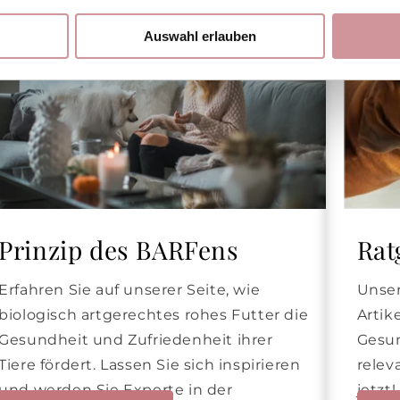
Auswahl erlauben
Prinzip des BARFens
Rat
Erfahren Sie auf unserer Seite, wie
Unser
biologisch artgerechtes rohes Futter die
Artik
Gesundheit und Zufriedenheit ihrer
Gesun
Tiere fördert. Lassen Sie sich inspirieren
relev
und werden Sie Experte in der
jetzt!