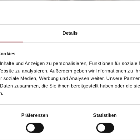
hre Kunden
Details
ur Palette
Cookies
 Naturkauartikel, Nahrungsergänzungsmittel etc.
nhalte und Anzeigen zu personalisieren, Funktionen für soziale
Website zu analysieren. Außerdem geben wir Informationen zu I
eit
r soziale Medien, Werbung und Analysen weiter. Unsere Partner
 Daten zusammen, die Sie ihnen bereitgestellt haben oder die s
e
und luftgetrocknete Kauartikel
ohne Zusatzstoffe
n.
Präferenzen
Statistiken
r Händler