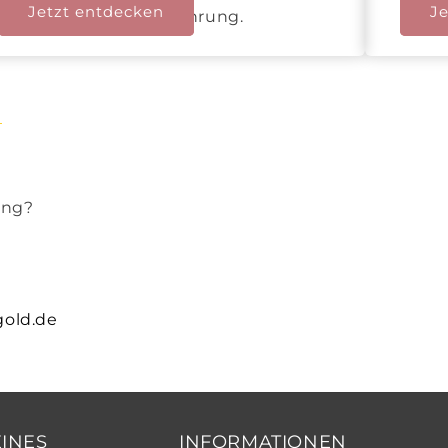
Jetzt entdecken
Je
artgerechten Tierernährung.
ung?
gold.de
INES
INFORMATIONEN