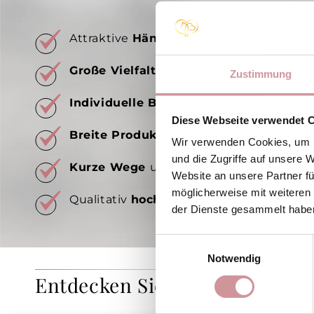
Attraktive
Händlerkonditionen
Große Vielfalt
an BARF-Produkten für I
Zustimmung
Individuelle Belieferung
von Paket bis z
Diese Webseite verwendet 
Breite Produktpalette:
Tiefkühlartikel,
Wir verwenden Cookies, um I
und die Zugriffe auf unsere 
Kurze Wege
und hohe Warenverfügbark
Website an unsere Partner fü
möglicherweise mit weiteren
Qualitativ
hochwertige Fleischprodukt
der Dienste gesammelt habe
Einwilligungsauswahl
Notwendig
Entdecken Sie unsere Tools fü